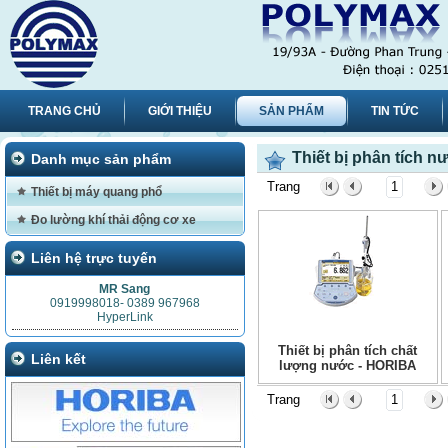
TRANG CHỦ
GIỚI THIỆU
SẢN PHẨM
TIN TỨC
Thiết bị phân tích n
Danh mục sản phẩm
Trang
1
Thiết bị máy quang phổ
Đo lường khí thải động cơ xe
Liên hệ trực tuyến
MR Sang
0919998018- 0389 967968
HyperLink
Thiết bị phân tích chất
Liên kết
lượng nước - HORIBA
Trang
1