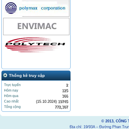
Thống kê truy cập
Trực tuyến
2
Hôm nay
125
Hôm qua
366
Cao nhất
(15.10.2024)
19745
Tổng cộng
772,307
© 2013, CÔNG
Địa chỉ: 19/93A – Đường Phan Trun